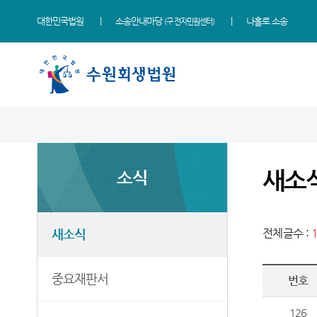
대한민국법원
소송안내마당
나홀로 소송
(구 전자민원센터)
법원 소개
소식
도산제도 안내
민원
정보
소통
법원장 인사말
새소식
도산절차 소개
민원안내
사건검색
법원에 바란다
새소
소식
연혁
중요재판서
관리위원회 소개
법률상담안내
판결서사본 제공신청
부조리신고센터
조직 및 전화번호
포토뉴스
개인회생/개인파산
장애인·외국인 등 지원을
판결서 인터넷열람
칭찬합니다
무료 신청 지원
위한 우선지원창구
재판개정 및 법정안내
보도자료
각급법원안내
정보공개
새소식
전체글수 :
정책서민금융상품 소개
자주묻는질문
관할구역
다수 이해관계인 재판일정
채무자회생법 조문별
다수 이해관계인 사건
판례 및 관련 법령
중요재판서
번호
청사안내
개인회생폐지 대상사건
채무자 홈페이지 링크
실무준칙 및 직무편람
찾아오시는길
회생/파산(일반공고)
민원서식 양식모음
126