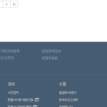
자가족관계등록
법원경매정보
인·이주민
양형위원회
정보
소통
사건검색
법원에 바란다
판결서사본 제공신청
부조리신고센터
판결서 인터넷 열람
칭찬합니다