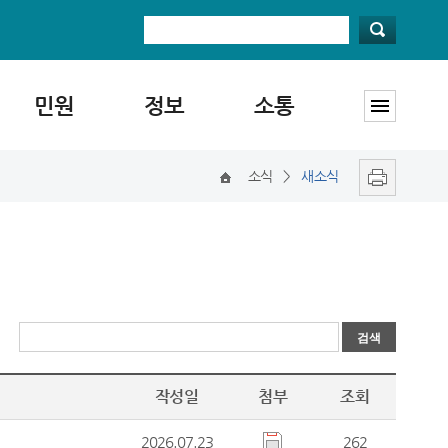
민원
정보
소통
소식
>
새소식
작성일
첨부
조회
2026.07.23
262