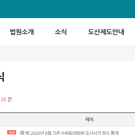
법원소개
소식
도산제도안내
식
126
건
제목
[통계] 2026년 6월 기준 수원회생법원 도산사건 접수 통계
TOP