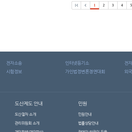
1
2
3
4
5
전자소송
인터넷등기소
전
시험정보
가인법정변론경연대회
외국
도산제도 안내
민원
도산절차 소개
민원안내
관리위원회 소개
법률상담안내
개인회생/개인파산
장애인·외국인 등을