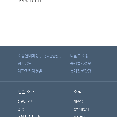
E-mail Club
소송안내마당
나홀로 소송
(구 전자민원센터)
전자공탁
종합법률정보
재판조력자선발
등기정보광장
법원 소개
소식
법원장 인사말
새소식
연혁
중요재판서
조직 및 전화번호
포토뉴스