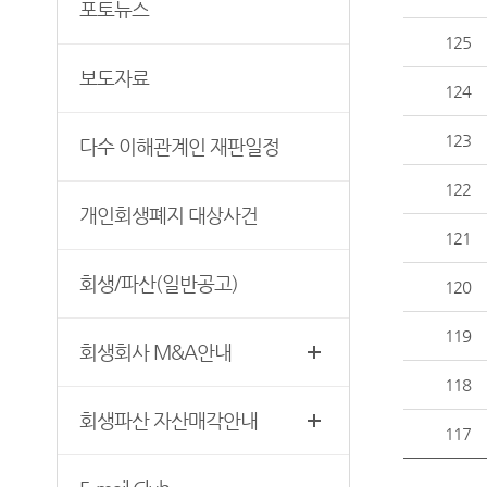
포토뉴스
회생회사 M&A안내
재판기록열람복사예약
125
회생파산 자산매각안내
보도자료
124
E-mail Club
123
다수 이해관계인 재판일정
122
개인회생폐지 대상사건
121
회생/파산(일반공고)
120
119
회생회사 M&A안내
118
회생파산 자산매각안내
117